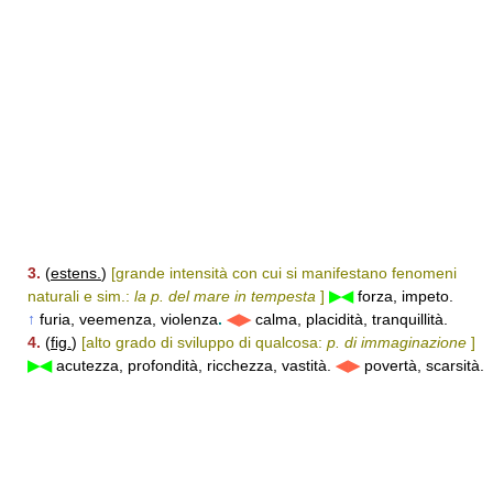
3.
(
estens.
)
[grande intensità con cui si manifestano fenomeni
naturali e sim.:
la p. del mare in tempesta
]
▶◀
forza, impeto.
↑
furia, veemenza, violenza
.
◀▶
calma, placidità, tranquillità.
4.
(
fig.
)
[alto grado di sviluppo di qualcosa:
p. di immaginazione
]
▶◀
acutezza, profondità, ricchezza, vastità.
◀▶
povertà, scarsità.