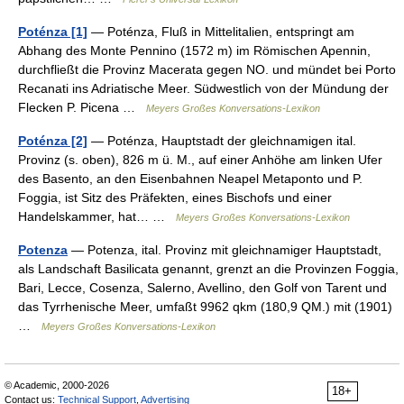
Poténza [1]
— Poténza, Fluß in Mittelitalien, entspringt am
Abhang des Monte Pennino (1572 m) im Römischen Apennin,
durchfließt die Provinz Macerata gegen NO. und mündet bei Porto
Recanati ins Adriatische Meer. Südwestlich von der Mündung der
Flecken P. Picena …
Meyers Großes Konversations-Lexikon
Poténza [2]
— Poténza, Hauptstadt der gleichnamigen ital.
Provinz (s. oben), 826 m ü. M., auf einer Anhöhe am linken Ufer
des Basento, an den Eisenbahnen Neapel Metaponto und P.
Foggia, ist Sitz des Präfekten, eines Bischofs und einer
Handelskammer, hat… …
Meyers Großes Konversations-Lexikon
Potenza
— Potenza, ital. Provinz mit gleichnamiger Hauptstadt,
als Landschaft Basilicata genannt, grenzt an die Provinzen Foggia,
Bari, Lecce, Cosenza, Salerno, Avellino, den Golf von Tarent und
das Tyrrhenische Meer, umfaßt 9962 qkm (180,9 QM.) mit (1901)
…
Meyers Großes Konversations-Lexikon
© Academic, 2000-2026
18+
Contact us:
Technical Support
,
Advertising