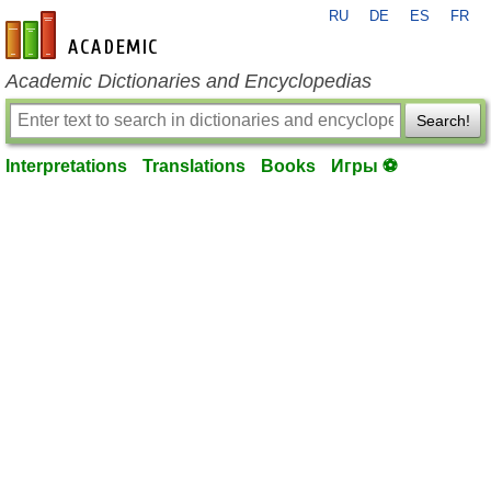
RU
DE
ES
FR
en-academic.com
Academic Dictionaries and Encyclopedias
Search!
Interpretations
Translations
Books
Игры ⚽