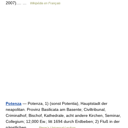
2007).… …
Wikipédia en Français
Potenza
— Potenza, 1) (sonst Potentia), Hauptstadt der
neapolitan. Provinz Basilicata am Basente; Civiltribunal,
Criminalhof, Bischof, Kathedrale, acht andere Kirchen, Seminar,
Collegium; 12,000 Ew.; litt 1694 durch Erdbeben; 2) Fluß in der
päpstlichen… …
Pierer's Universal-Lexikon