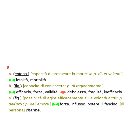
5.
a.
(
estens.
)
[capacità di provocare la morte:
la p. di un veleno
]
▶◀
letalità, mortalità.
b.
(
fig.
)
[capacità di convincere:
p. di ragionamento
]
▶◀
efficacia, forza, validità.
◀▶
debolezza, fragilità, inefficacia.
c.
(
fig.
)
[possibilità di agire efficacemente sulla volontà altrui:
p.
dell'oro
;
p. dell'amore
]
▶◀
forza, influsso, potere.
‖
fascino,
[di
persona]
charme
.