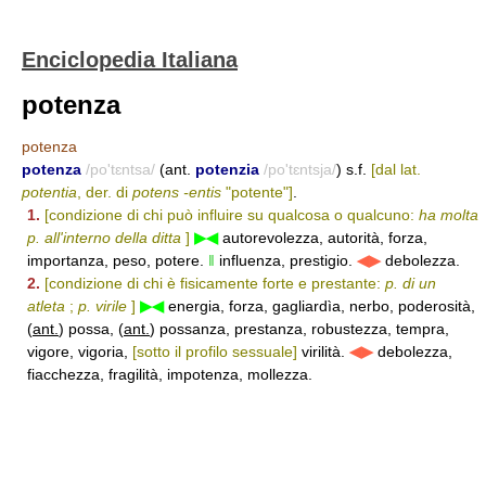
Enciclopedia Italiana
potenza
potenza
potenza
/po'tɛntsa/
(ant.
potenzia
/po'tɛntsja/
) s.f.
[dal lat.
potentia
, der. di
potens -entis
"potente"]
.
1.
[condizione di chi può influire su qualcosa o qualcuno:
ha molta
p. all'interno della ditta
]
▶◀
autorevolezza, autorità, forza,
importanza, peso, potere.
‖
influenza, prestigio.
◀▶
debolezza.
2.
[condizione di chi è fisicamente forte e prestante:
p. di un
atleta
;
p. virile
]
▶◀
energia, forza, gagliardìa, nerbo, poderosità,
(
ant.
) possa, (
ant.
) possanza, prestanza, robustezza, tempra,
vigore, vigoria,
[sotto il profilo sessuale]
virilità.
◀▶
debolezza,
fiacchezza, fragilità, impotenza, mollezza.