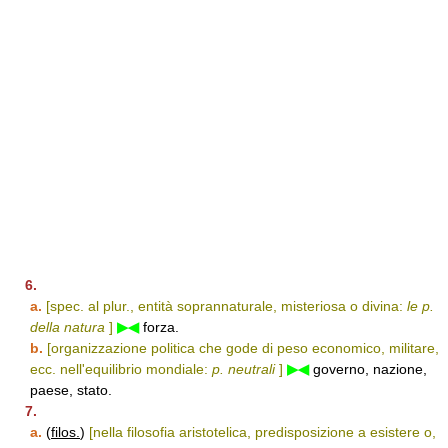
6.
a.
[spec. al plur., entità soprannaturale, misteriosa o divina:
le p.
della natura
]
▶◀
forza.
b.
[organizzazione politica che gode di peso economico, militare,
ecc. nell'equilibrio mondiale:
p. neutrali
]
▶◀
governo, nazione,
paese, stato.
7.
a.
(
filos.
)
[nella filosofia aristotelica, predisposizione a esistere o,