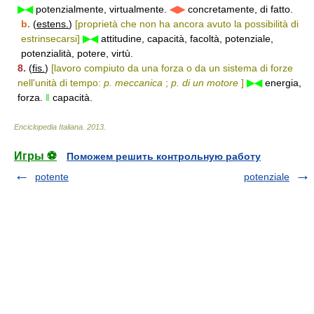
▶◀
potenzialmente, virtualmente.
◀▶
concretamente, di fatto.
b.
(
estens.
)
[proprietà che non ha ancora avuto la possibilità di
estrinsecarsi]
▶◀
attitudine, capacità, facoltà, potenziale,
potenzialità, potere, virtù.
8.
(
fis.
)
[lavoro compiuto da una forza o da un sistema di forze
nell'unità di tempo:
p. meccanica
;
p. di un motore
]
▶◀
energia,
forza.
‖
capacità.
Enciclopedia Italiana
.
2013
.
Игры ⚽
Поможем решить контрольную работу
potente
potenziale